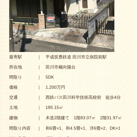
最寄駅
｜ 平成筑豊鉄道 田川市立病院前駅
所在地
｜ 田川市糒向陽台
間取り
｜ 5DK
価格
｜ 1,200万円
交通
｜ 西鉄バス田川科学技術高校前 徒歩4分
土地
｜ 185.15㎡
建物
｜ 木造2階建て 1階83.07㎡ 2階31.97㎡
間取り内容
｜ 和6畳×1、和4.5畳×1、洋6畳×2、DK×1