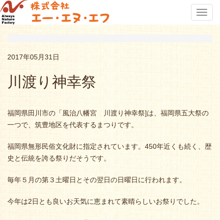
Toggl
navig
2017年05月31日
川渡り神幸祭
福岡県田川市の「風治八幡宮 川渡り神幸祭]は、福岡県五大祭の
一つで、筑豊地区を代表するまつりです。
福岡県無形民俗文化財に指定されています。450年近くも続く、歴
史と伝統を誇る祭りだそうです。
毎年５月の第３土曜日とその翌日の日曜日に行われます。
今年は2日とも良いお天気に恵まれて素晴らしいお祭りでした。