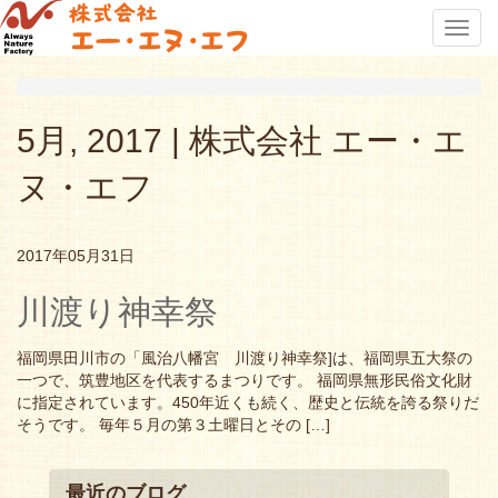
Toggl
navig
5月, 2017 | 株式会社 エー・エ
ヌ・エフ
2017年05月31日
川渡り神幸祭
福岡県田川市の「風治八幡宮 川渡り神幸祭]は、福岡県五大祭の
一つで、筑豊地区を代表するまつりです。 福岡県無形民俗文化財
に指定されています。450年近くも続く、歴史と伝統を誇る祭りだ
そうです。 毎年５月の第３土曜日とその […]
最近のブログ